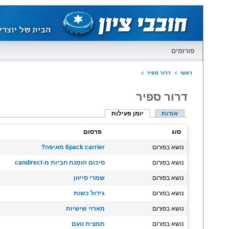
פורומים
ראשי
דרור ספיר
דרור ספיר
אודות
יומן פעילות
סוג
פרסום
נושא בפורום
6pack carrier מאיפה?
נושא בפורום
סיכום הזמנת חביות מ-candirect
נושא בפורום
שמרי סייזון
נושא בפורום
גידול כשות
נושא בפורום
מארזי שישיות
נושא בפורום
תמצית טעם