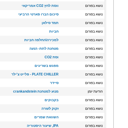
נושא בפורום
ווסת לחץ CO2 אמריקאי
נושא בפורום
סיכום הברו פארטי הרביעי
נושא בפורום
תמד סילאן
נושא בפורום
חביות
נושא בפורום
למכירה\החלפה חביות
נושא בפורום
מטחנת לתת- הנעה
נושא בפורום
וסת CO2
נושא בפורום
מפגש בשריגים
נושא בפורום
PLATE CHILLER - פלייט צ'ילר
נושא בפורום
סיידר
הודעת יומן
מנוע למטחנת crankandstein
נושא בפורום
בקבוקים
נושא בפורום
זקוק לעזרה
נושא בפורום
השוואת שמרים
נושא בפורום
IPA, שיעור היסטוריה