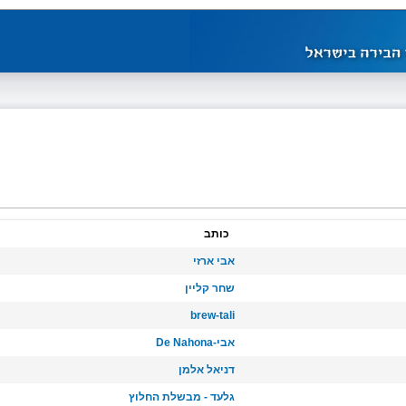
כותב
אבי ארזי
שחר קליין
brew-tali
אבי-De Nahona
דניאל אלמן
גלעד - מבשלת החלוץ